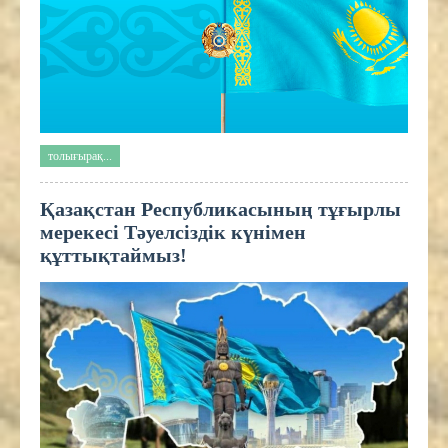
толығырақ...
Қазақстан Республикасының тұғырлы
мерекесі Тәуелсіздік күнімен
құттықтаймыз!