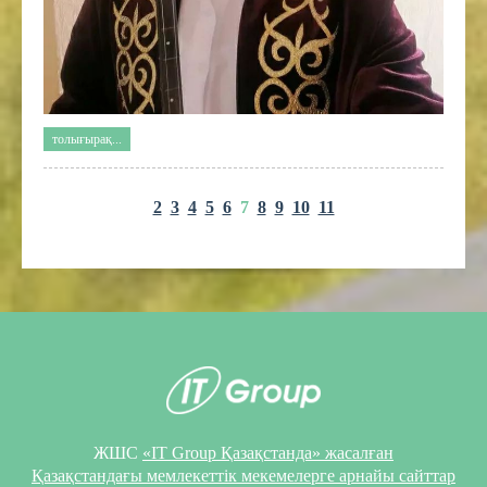
толығырақ...
2
3
4
5
6
7
8
9
10
11
ЖШС
«IT Group Қазақстанда» жасалған
Қазақстандағы мемлекеттік мекемелерге арнайы сайттар