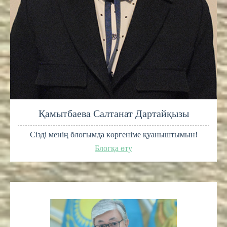
Қамытбаева Салтанат Дартайқызы
Сізді менің блогымда көргеніме қуаныштымын!
Блогқа өту