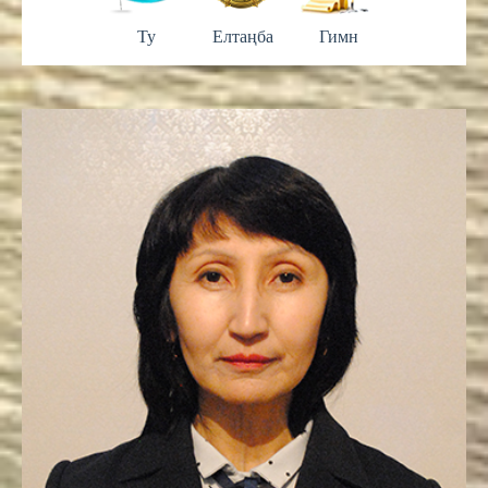
Ту
Елтаңба
Гимн