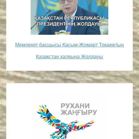
Мемлекет басшысы Қасым-Жомарт Тоқаевтың
Қазақстан халқына Жолдауы