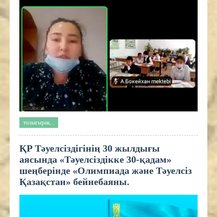
толығырақ...
ҚР Тәуелсіздігінің 30 жылдығы
аясында «Тәуелсіздікке 30-қадам»
шеңберінде «Олимпиада және Тәуелсіз
Қазақстан» бейнебаяны.