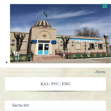
Бүктеу
ҚАЗ
РУС
ENG
Басты бет