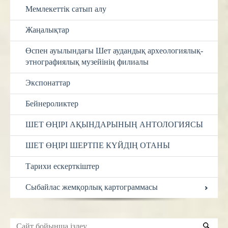
Мемлекеттік сатып алу
Жаңалықтар
Өспен ауылындағы Шет аудандық археологиялық-
этнографиялық музейінің филиалы
Экспонаттар
Бейнероликтер
ШЕТ ӨҢІРІ АҚЫНДАРЫНЫҢ АНТОЛОГИЯСЫ
ШЕТ ӨҢІРІ ШЕРТПЕ КҮЙДІҢ ОТАНЫ
Тарихи ескерткіштер
Сыбайлас жемқорлық картограммасы