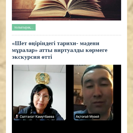
толығырақ...
«Шет өңіріндегі тарихи- мәдени
мұралар» атты виртуалды көрмеге
экскурсия өтті