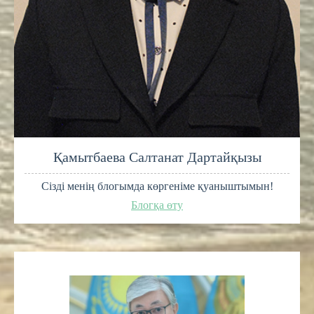
Қамытбаева Салтанат Дартайқызы
Сізді менің блогымда көргеніме қуаныштымын!
Блогқа өту