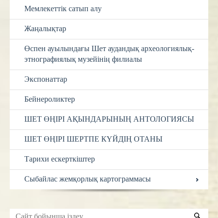
Мемлекеттік сатып алу
Жаңалықтар
Өспен ауылындағы Шет аудандық археологиялық-
этнографиялық музейінің филиалы
Экспонаттар
Бейнероликтер
ШЕТ ӨҢІРІ АҚЫНДАРЫНЫҢ АНТОЛОГИЯСЫ
ШЕТ ӨҢІРІ ШЕРТПЕ КҮЙДІҢ ОТАНЫ
Тарихи ескерткіштер
Сыбайлас жемқорлық картограммасы