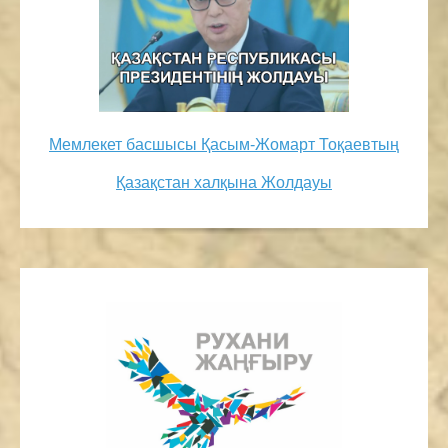
Мемлекет басшысы Қасым-Жомарт Тоқаевтың
Қазақстан халқына Жолдауы