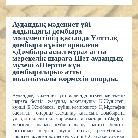
Аудандық мәдениет үйі
алдындағы домбыра
монументінің қасында Ұлттық
домбыра күніне арналған
«Домбыра асыл мұра» атты
мерекелік шараға Шет аудандық
музейі «Шертпе күй
домбыралары» атты
жылжымалы көрмесін апарды.
Аудандық мәдениет үйі алдында өткен мерекелік
шараға белгілі жазушы, өлкетанушы К.Жүністегі,
күйші Е.Жәнібеков, күйші-композитор Қ.Мұстафин
бастаған өнерпаз азаматтар қатысып, домбыраны
ұлықтап жатқан жастарымызға алғыстарын білдіріп,
мерекелік шараға күйден шашу шашты. Кештің
шырайын шертпе күйді облыс, республикаға
дәріптеп жүрген дәулескер күйші Д.Сәдуақасұлының