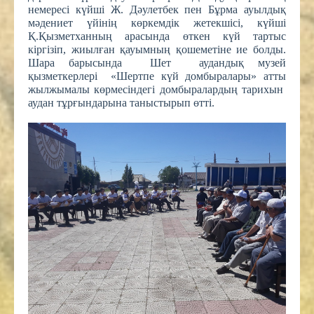
немересі күйші Ж. Дәулетбек пен Бұрма ауылдық
мәдениет үйінің көркемдік жетекшісі, күйші
Қ.Қызметханның арасында өткен күй тартыс
кіргізіп, жиылған қауымның қошеметіне ие болды.
Шара барысында Шет аудандық музей
қызметкерлері «Шертпе күй домбыралары» атты
жылжымалы көрмесіндегі домбыралардың тарихын
аудан тұрғындарына таныстырып өтті.