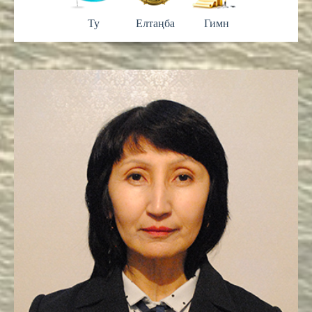
Ту
Елтаңба
Гимн