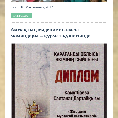
Сенбі 10 Маусымның 2017
толығырақ...
Аймақтың мәдениет саласы
мамандары – құрмет құшағында.