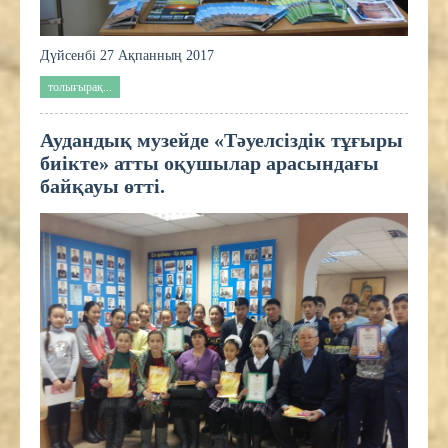
Дүйсенбі 27 Ақпанның 2017
толығырақ...
Аудандық музейде «Тәуелсіздік тұғыры
биікте» атты оқушылар арасындағы
байқауы өтті.