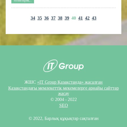
толығырақ...
34
35
36
37
38
39
40
41
42
43
ЖШС
«IT Group Қазақстанда» жасалған
Қазақстандағы мемлекеттік мекемелерге арнайы сайттар
жасау
© 2004 - 2022
SEO
© 2022, Барлық құқықтар сақталған