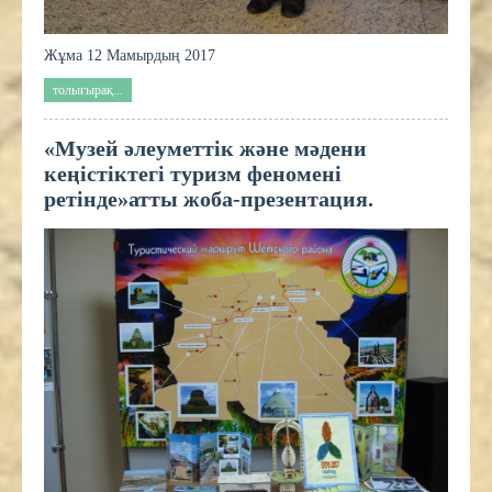
Жұма 12 Мамырдың 2017
толығырақ...
«Музей әлеуметтік және мәдени
кеңістіктегі туризм феномені
ретінде»атты жоба-презентация.