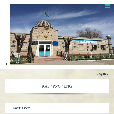
Бүктеу
ҚАЗ
РУС
ENG
Басты бет