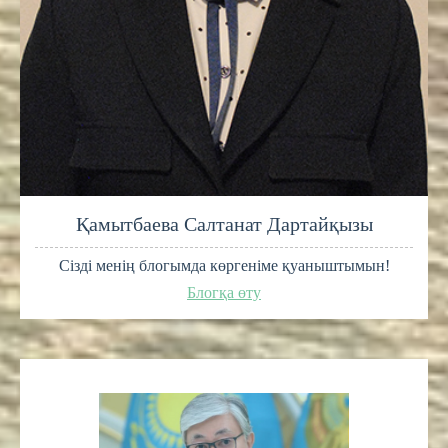
Қамытбаева Салтанат Дартайқызы
Сізді менің блогымда көргеніме қуаныштымын!
Блогқа өту