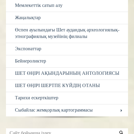
Мемлекеттік сатып алу
Жаңалықтар
Өспен ауылындағы Шет аудандық археологиялық-
этнографиялық музейінің филиалы
Экспонаттар
Бейнероликтер
ШЕТ ӨҢІРІ АҚЫНДАРЫНЫҢ АНТОЛОГИЯСЫ
ШЕТ ӨҢІРІ ШЕРТПЕ КҮЙДІҢ ОТАНЫ
Тарихи ескерткіштер
Сыбайлас жемқорлық картограммасы