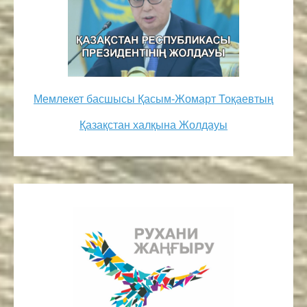
Мемлекет басшысы Қасым-Жомарт Тоқаевтың
Қазақстан халқына Жолдауы