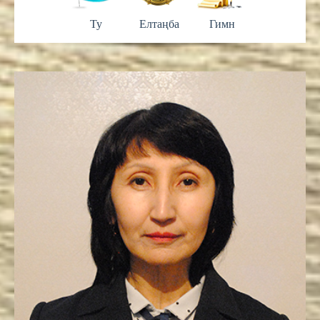
Ту
Елтаңба
Гимн