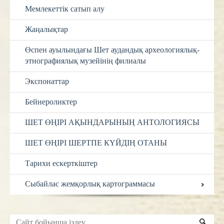
Мемлекеттік сатып алу
Жаңалықтар
Өспен ауылындағы Шет аудандық археологиялық-
этнографиялық музейінің филиалы
Экспонаттар
Бейнероликтер
ШЕТ ӨҢІРІ АҚЫНДАРЫНЫҢ АНТОЛОГИЯСЫ
ШЕТ ӨҢІРІ ШЕРТПЕ КҮЙДІҢ ОТАНЫ
Тарихи ескерткіштер
Сыбайлас жемқорлық картограммасы