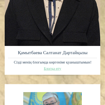
Қамытбаева Салтанат Дартайқызы
Сізді менің блогымда көргеніме қуаныштымын!
Блогқа өту