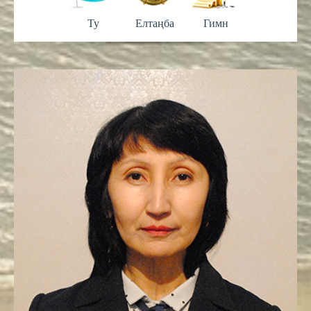
Ту
Елтаңба
Гимн