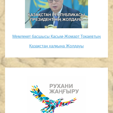
Мемлекет басшысы Қасым-Жомарт Тоқаевтың
Қазақстан халқына Жолдауы