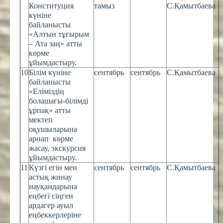
Конституция
тамыз
С.Қамытбаева
күніне
байланысты
«Алтын тұғырым
– Ата заң» атты
көрме
ұйымдастыру.
10
Білім күніне
сентябрь
сентябрь
С.Қамытбаева
байланысты
«Еліміздің
болашағы-білімді
ұрпақ» атты
мектеп
оқушыларына
арнап көрме
жасау, экскурсия
ұйымдастыру.
11
Күзгі егін мен
сентябрь
сентябрь
С.Қамытбаева
астық жинау
науқандарына
еңбегі сіңген
ардагер ауыл
еңбеккерлеріне