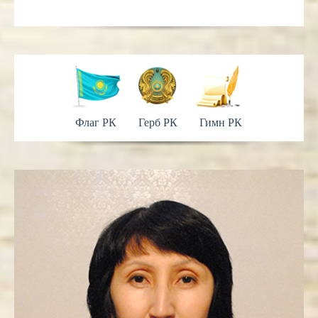
Флаг РК
Герб РК
Гимн РК