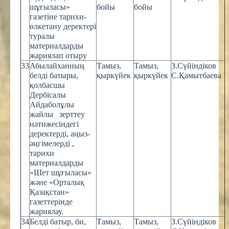
шұғыласы»
бойы
бойы
газетіне тарихи-
өлкетану деректері
туралы
материалдарды
жариялап отыру
33
Абылайханның
Тамыз,
Тамыз,
З.Сүйіндіков
белді батыры,
қыркүйек
қыркүйек
С.Қамытбаева
қолбасшы
Дербісалы
Айдаболұлы
жайлы зерттеу
нәтижесіндегі
деректерді, аңыз-
әңгімелерді ,
тарихи
материалдарды
«Шет шұғыласы»
және «Орталық
Қазақстан»
газеттерінде
жариялау.
34
Белді батыр, би,
Тамыз,
Тамыз,
З.Сүйіндіков