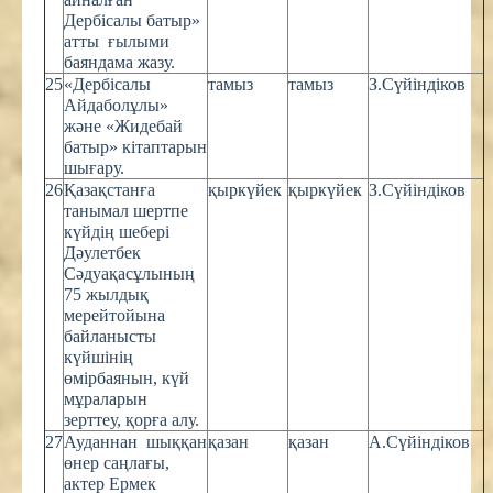
Дербісалы батыр»
атты ғылыми
баяндама жазу.
25
«Дербісалы
тамыз
тамыз
З.Сүйіндіков
Айдаболұлы»
және «Жидебай
батыр» кітаптарын
шығару.
26
Қазақстанға
қыркүйек
қыркүйек
З.Сүйіндіков
танымал шертпе
күйдің шебері
Дәулетбек
Сәдуақасұлының
75 жылдық
мерейтойына
байланысты
күйшінің
өмірбаянын, күй
мұраларын
зерттеу, қорға алу.
27
Ауданнан шыққан
қазан
қазан
А.Сүйіндіков
өнер саңлағы,
актер Ермек