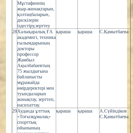
Мұстафиннің
жыр-жинақтарын,
қолтаңбаларын,
дискілерін
іздестіру,зерттеу
28
Халықаралық ҒА
қараша
қараша
С.Қамытбаева
академигі, техника
ғылымдарының
докторы
профессор
Жамбыл
Ақылбабаевтың
75 жылдығына
байланысты
мұражайда
өмірдеректері мен
туындыларын
жинақтау, зерттеп,
насихаттау.
29
Ауданда ұлттық
қараша
қараша
А.Сүйіндіков
«Тоғызқұмалақ»
С.Қамытбаева
спорттық
ойынының