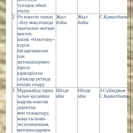
туалдық ойын
өткізу.
2
Өз өлкесін танып
Жыл
Жыл
С.Қамытбаева
–білу мақсатында
бойы
бойы
оқытылып жатқан
мектеп-
ішілік «Өлкетану»
курсы
бағдарламасын
пән
жетекшілерімен
бірігіп
кіріктірілген
сабақтар ретінде
өткізіп отыру.
3
Мұражайда тарих
Шілде
Шілде
З.Сүйіндіков
залын қосымша
айы
айы
С.Қамытбаева
өңірлік-өлкелік
деректер-
мен толықтыру,
жаңа ғылыми-
экспозициялық
материалдармен