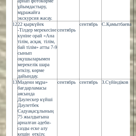
арнап фотокөрме
ұйымдастыру,
мұражайға
экскурсия жасау.
12
22 қыркүйек
сентябрь
С.Қамытбаева
-Тілдер мерекесіне
сентябрь
күніне орай «Ана
тілім, асқақ тілім,
бай тілім» атты 7-9
сынып
оқушыларымен
мерекелік шара
өткізу, көрме
дайындау.
13
Мәдени мұра»
сентябрь
сентябрь
З.Сүйіндіков
бағдарламасы
аясында
Дәулескер күйші
Дәулетбек
Сәдуақасұлының
75 жылдығына
арналған әдеби-
сазды еске алу
кешін өткізу.