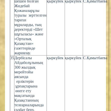
шешен болған
қыркүйек
қыркүйек
С.Қамытбаева
Жидебай
Қожаназарұлы
туралы зерттелген
тарихи
мұраларды, тың
деректерді «Шет
шұғыласы» және
«Орталық
Қазақстан»
газеттерінде
жариялау.
35
Дербісалы
қыркүйек
қыркүйек
С.Қамытбаева
Айдаболұлының
300 жылдық
мерейтойы
аясында
ерліктерін
ұрпақтарына
өнеге ету
мақсатында
Қазақстанның
телеарналарында
сұхбат беру,