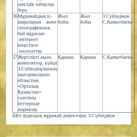
циклдік хабарлар
беру.
36
Мұражайдың іс-
Жыл
Жыл
З.Сүйіндіков
шараларын және
бойы
бойы
С.Қамытбаева
этнографиялық
бай мұрасын
интернет
кеңістікте
насихаттау.
37
Жергілікті ақын,
Қараша
Қараша
С.Қамытбаева
композитор, күйші
З.Сүйіндікұлының
шығармаларын
облыстық
«Орталық
Қазақстан»
газетінің
беттерінде
жариялау.
Шет аудандық мұражай директоры: З.Сүйіндіков