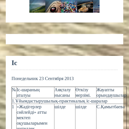
Іс
Понедельник 23 Сентября 2013
№
Іс-шараның
Аяқталу
Өткізу
Жауапты
аталуы
нысаны
мерзімі.
орындаушылар
1.Ұйымдастырушылық-практикалық іс-шаралар
1
«Жәдігерлер
шілде
шілде
С.Қамытбаева
сөйлейді» атты
мектеп
оқушыларымен
интеллек-