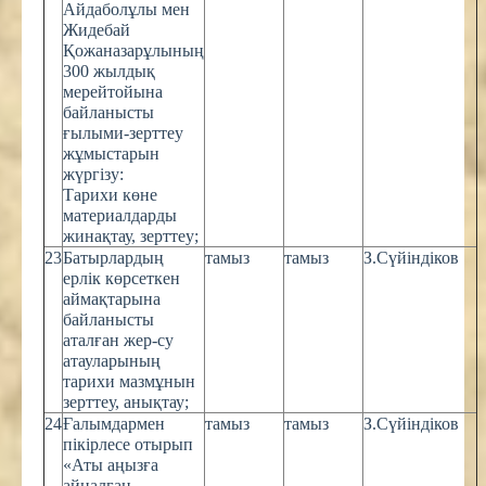
Айдаболұлы мен
Жидебай
Қожаназарұлының
300 жылдық
мерейтойына
байланысты
ғылыми-зерттеу
жұмыстарын
жүргізу:
Тарихи көне
материалдарды
жинақтау, зерттеу;
23
Батырлардың
тамыз
тамыз
З.Сүйіндіков
ерлік көрсеткен
аймақтарына
байланысты
аталған жер-су
атауларының
тарихи мазмұнын
зерттеу, анықтау;
24
Ғалымдармен
тамыз
тамыз
З.Сүйіндіков
пікірлесе отырып
«Аты аңызға
айналған