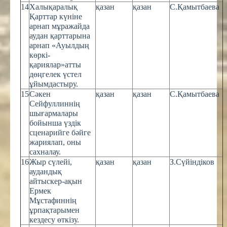
14
Халықаралық
қазан
қазан
С.Қамытбаева
Қарттар күніне
арнап мұражайда
аудан қарттарына
арнап «Ауылдың
көркі-
қариялар»атты
дөңгелек үстел
ұйымдастыру.
15
Сәкен
қазан
қазан
С.Қамытбаева
Сейфуллиннің
шығармалары
бойынша үздік
сценарийге бәйге
жариялап, оны
сахналау.
16
Жыр сүлейі,
қазан
қазан
З.Сүйіндіков
аудандық
айтыскер-ақын
Ермек
Мұстафиннің
ұрпақтарымен
кездесу өткізу.