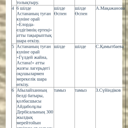
толықтыру.
4
6 шілде
шілде
шілде
А.Мақажанова
Астананың туған
Өспен
Өспен
күніне орай
«Елорда-
елдігімнің ертеңі»
атты тақырыптық
шара өткізу.
5
Астананың туған
шілде
шілде
С.Қамытбаева
күніне орай
«Гүлдей жайна,
Астана!» атты
жазғы лагерьдегі
оқушылармен
мерекелік шара
өткізу.
6
Абылайханның
тамыз
тамыз
З.Сүйіндіков
белді батыры,
қолбасшысы
Айдаболұлы
Дербісалының 300
жылдық
мерейтойын