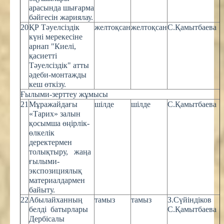
арасында шығарма
бәйгесін жариялау.
20
ҚР Тәуелсіздік
желтоқсан
желтоқсан
С.Қамытбаева
күні мерекесіне
арнап "Киелі,
қасиетті
Тәуелсіздік" атты
әдеби-монтажды
кеш өткізу.
Ғылыми-зерттеу жұмысы
21
Мұражайдағы
шілде
шілде
С.Қамытбаева
«Тарих» залын
қосымша өңірлік-
өлкелік
деректермен
толықтыру, жаңа
ғылыми-
экспозициялық
материалдармен
байыту.
22
Абылайханның
тамыз
тамыз
З.Сүйіндіков
белді батырлары
С.Қамытбаева
Дербісалы