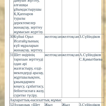
дамуын зерттеу,
алғашқы
ұйымдастырушы
Қ.Қаппаров
туралы
деректемелер
жинақтау, зерттеу
жұмысын жүргізу.
30
Күйші Орал
желтоқсан
желтоқсан
З.Сүйіндіков
Исатайұлының
күй мұраларын
жинақтау, зерттеу.
31
Шет өңірінің
желтоқсан
желтоқсан
А.Сүйіндіков
тарихын зерттеуді
С.Қамытбаева
одан әрі
жалғастыру, елді-
мекендерді аралау,
жұртшылықпен,
ұжымдармен
кеңесу, сұхбаттасу,
бейнетаспаға жазу,
суретке түсіру.
Ақпараттық-насихаттық жұмыс
32
Аудандық «Шет
Жыл
Жыл
З.Сүйіндіков