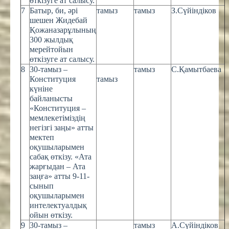
өткізуге ат салысу.
7
Батыр, би, әрі
тамыз
тамыз
З.Сүйіндіков
шешен Жидебай
Қожаназарұлының
300 жылдық
мерейтойын
өткізуге ат салысу.
8
30-тамыз –
тамыз
С.Қамытбаева
Конституция
тамыз
күніне
байланысты
«Конституция –
мемлекетіміздің
негізгі заңы» атты
мектеп
оқушыларымен
сабақ өткізу. «Ата
жарғыдан – Ата
заңға» атты 9-11-
сынып
оқушыларымен
интелектуалдық
ойын өткізу.
9
30-тамыз –
тамыз
А.Сүйіндіков