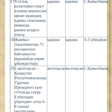
17
Ұлттық
қараша
қараша
С.Қамытбаева
валютамыз-теңге
күнінің мерекесіне
арнап аудандық
қаржы саласының
маманда-
рымен кездесу
өткізу.
18
Жамбыл
қараша
қараша
А.Сүйіндіков
Ақылбаевтың 75
жылдығына
байланысты
мұражайда көрме
ұйымдастыру.
19
1-желтоқсан –
желтоқсан
желтоқсан
С.Қамытбаева
Қазақстан
Республикасының
Тұңғыш
Президенті күні
«Отанды сүюді
Елбасыдан
үйрендім» атты 6-
8 сынып
оқушылары